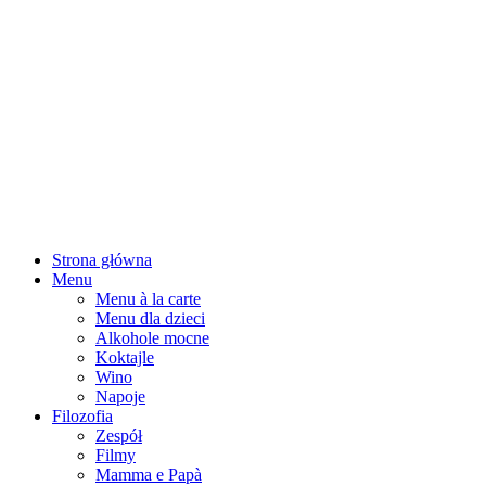
Strona główna
Menu
Menu à la carte
Menu dla dzieci
Alkohole mocne
Koktajle
Wino
Napoje
Filozofia
Zespół
Filmy
Mamma e Papà