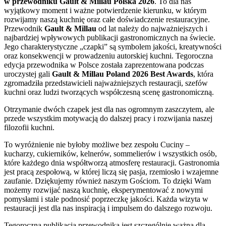
w przewodniku Gault & Millau Polska 2026
. To dla nas
wyjątkowy moment i ważne potwierdzenie kierunku, w którym
rozwijamy naszą kuchnię oraz całe doświadczenie restauracyjne.
Przewodnik
Gault & Millau
od lat należy do najważniejszych i
najbardziej wpływowych publikacji gastronomicznych na świecie.
Jego charakterystyczne „czapki” są symbolem jakości, kreatywności
oraz konsekwencji w prowadzeniu autorskiej kuchni. Tegoroczna
edycja przewodnika w Polsce została zaprezentowana podczas
uroczystej gali
Gault & Millau Poland 2026 Best Awards
, która
zgromadziła przedstawicieli najważniejszych restauracji, szefów
kuchni oraz ludzi tworzących współczesną scenę gastronomiczną.
Otrzymanie dwóch czapek jest dla nas ogromnym zaszczytem, ale
przede wszystkim motywacją do dalszej pracy i rozwijania naszej
filozofii kuchni.
To wyróżnienie nie byłoby możliwe bez zespołu Cuciny –
kucharzy, cukierników, kelnerów, sommelierów i wszystkich osób,
które każdego dnia współtworzą atmosferę restauracji. Gastronomia
jest pracą zespołową, w której liczą się pasja, rzemiosło i wzajemne
zaufanie. Dziękujemy również naszym Gościom. To dzięki Wam
możemy rozwijać naszą kuchnię, eksperymentować z nowymi
pomysłami i stale podnosić poprzeczkę jakości. Każda wizyta w
restauracji jest dla nas inspiracją i impulsem do dalszego rozwoju.
Tegoroczna publikacja przewodnika jest szczególnie ważna dla