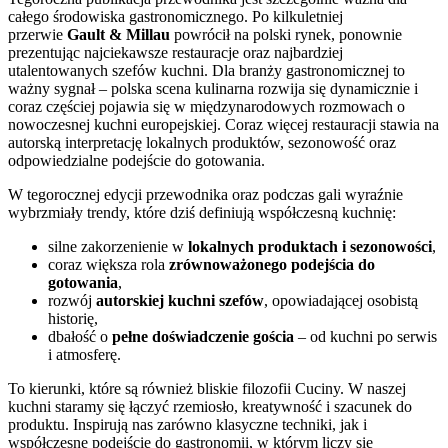
całego środowiska gastronomicznego. Po kilkuletniej
przerwie
Gault & Millau
powrócił na polski rynek, ponownie
prezentując najciekawsze restauracje oraz najbardziej
utalentowanych szefów kuchni. Dla branży gastronomicznej to
ważny sygnał – polska scena kulinarna rozwija się dynamicznie i
coraz częściej pojawia się w międzynarodowych rozmowach o
nowoczesnej kuchni europejskiej. Coraz więcej restauracji stawia na
autorską interpretację lokalnych produktów, sezonowość oraz
odpowiedzialne podejście do gotowania.
W tegorocznej edycji przewodnika oraz podczas gali wyraźnie
wybrzmiały trendy, które dziś definiują współczesną kuchnię:
silne zakorzenienie w
lokalnych produktach i sezonowości
,
coraz większa rola
zrównoważonego podejścia do
gotowania
,
rozwój
autorskiej kuchni szefów
, opowiadającej osobistą
historię,
dbałość o
pełne doświadczenie gościa
– od kuchni po serwis
i atmosferę.
To kierunki, które są również bliskie filozofii Cuciny. W naszej
kuchni staramy się łączyć rzemiosło, kreatywność i szacunek do
produktu. Inspirują nas zarówno klasyczne techniki, jak i
współczesne podejście do gastronomii, w którym liczy się