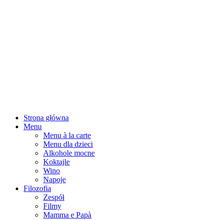
Strona główna
Menu
Menu à la carte
Menu dla dzieci
Alkohole mocne
Koktajle
Wino
Napoje
Filozofia
Zespół
Filmy
Mamma e Papà