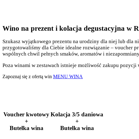
Wino na prezent i kolacja degustacyjna w 
Szukasz wyjątkowego prezentu na urodziny dla niej lub dla
przygotowaliśmy dla Ciebie idealne rozwiązanie – voucher p
wspólnych chwil pełnych smaków, aromatów i niezapomniany
Poza winami w zestawach istnieje możliwość zakupu pozycji w
Zapoznaj się z ofertą win
MENU WINA
Voucher kwotowy
Kolacja 3/5 daniowa
+
+
Butelka wina
Butelka wina