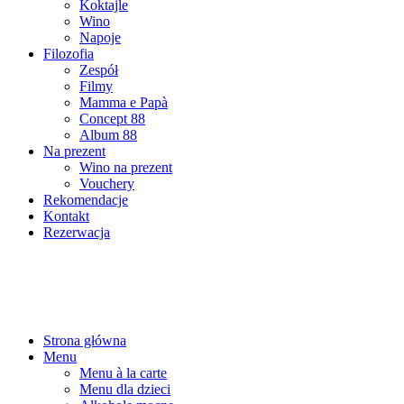
Koktajle
Wino
Napoje
Filozofia
Zespół
Filmy
Mamma e Papà
Concept 88
Album 88
Na prezent
Wino na prezent
Vouchery
Rekomendacje
Kontakt
Rezerwacja
Strona główna
Menu
Menu à la carte
Menu dla dzieci