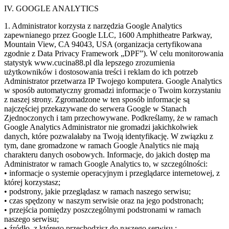
IV. GOOGLE ANALYTICS
1. Administrator korzysta z narzędzia Google Analytics
zapewnianego przez Google LLC, 1600 Amphitheatre Parkway,
Mountain View, CA 94043, USA (organizacja certyfikowana
zgodnie z Data Privacy Framework „DPF”). W celu monitorowania
statystyk www.cucina88.pl dla lepszego zrozumienia
użytkowników i dostosowania treści i reklam do ich potrzeb
Administrator przetwarza IP Twojego komputera. Google Analytics
w sposób automatyczny gromadzi informacje o Twoim korzystaniu
z naszej strony. Zgromadzone w ten sposób informacje są
najczęściej przekazywane do serwera Google w Stanach
Zjednoczonych i tam przechowywane. Podkreślamy, że w ramach
Google Analytics Administrator nie gromadzi jakichkolwiek
danych, które pozwalałaby na Twoją identyfikację. W związku z
tym, dane gromadzone w ramach Google Analytics nie mają
charakteru danych osobowych. Informacje, do jakich dostęp ma
Administrator w ramach Google Analytics to, w szczególności:
• informacje o systemie operacyjnym i przeglądarce internetowej, z
której korzystasz;
• podstrony, jakie przeglądasz w ramach naszego serwisu;
• czas spędzony w naszym serwisie oraz na jego podstronach;
• przejścia pomiędzy poszczególnymi podstronami w ramach
naszego serwisu;
• źródło, z którego przechodzisz do naszego serwisu ;