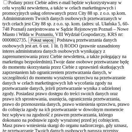
Podany przez Ciebie adres e-mail będzie wykorzystywany w
celu wysyłki newslettera, a także w celach marketingowych i
promocyjnych usług oferowanych przez City 88 sp. z o.o. sp.kom.
Administratorem Twoich danych osobowych przetwarzanych w
tych celach jest City 88 sp. z o.o. sp. kom. (adres: ul. Ułańska 5, 60-
748 Poznań) zarejestrowana w Sądzie Rejonowym Poznań – Nowe
Miasto i Wilda w Poznaniu, VIII Wydział Gospodarczy, KRS nr:
0000802735.
Podstawą przetwarzania danych
Pokaż więcej
osobowych jest art. 6 ust. 1 lit. f) RODO (prawnie uzasadniony
interes administratora danych osobowych wynikający z
zaprenumerowania przez Ciebie newslettera, a także polegający na
marketingu bezpośrednim).Twoje dane osobowe przetwarzane będę
do momentu skorzystania przez Ciebie z uprawnień skutkujących
zaprzestaniem lub ograniczeniem przetwarzania danych, w
szczególności do momentu wyrażenia sprzeciwu na przetwarzanie
danych w celach marketingowych lub wycofania zgody na
przetwarzanie danych, jeżeli przetwarzanie wynika z udzielonej
zgody. Posiadasz prawo dostępu do treści swoich danych oraz
prawo ich sprostowania, usunięcia, ograniczenia przetwarzania,
prawo do przenoszenia danych, prawo wniesienia sprzeciwu, prawo
do cofnięcia zgody na ich przetwarzanie w dowolnym momencie
bez wpływu na zgodność z prawem przetwarzania, którego
dokonano na podstawie zgody wyrażonej przed jej cofnięciem.
Masz prawo wniesienia skargi do organu nadzorczego, gdy uznasz,
że przetwarzanie Twoich danych osobowych narusza przepisy