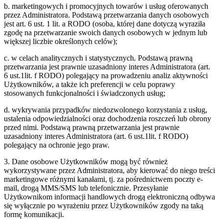
b. marketingowych i promocyjnych towarów i usług oferowanych
przez Administratora. Podstawą przetwarzania danych osobowych
jest art. 6 ust. 1 lit. a RODO (osoba, której dane dotyczą wyraziła
zgodę na przetwarzanie swoich danych osobowych w jednym lub
większej liczbie określonych celów);
c. w celach analitycznych i statystycznych. Podstawą prawną
przetwarzania jest prawnie uzasadniony interes Administratora (art.
6 ust.1lit. f RODO) polegający na prowadzeniu analiz aktywności
Użytkowników, a także ich preferencji w celu poprawy
stosowanych funkcjonalności i świadczonych usług;
d. wykrywania przypadków niedozwolonego korzystania z usług,
ustalenia odpowiedzialności oraz dochodzenia roszczeń lub obrony
przed nimi. Podstawą prawną przetwarzania jest prawnie
uzasadniony interes Administratora (art. 6 ust.1lit. f RODO)
polegający na ochronie jego praw.
3. Dane osobowe Użytkowników mogą być również
wykorzystywane przez Administratora, aby kierować do niego treści
marketingowe różnymi kanałami, tj. za pośrednictwem poczty e-
mail, drogą MMS/SMS lub telefonicznie. Przesyłanie
Użytkownikom informacji handlowych drogą elektroniczną odbywa
się wyłącznie po wyrażeniu przez Użytkowników zgody na taką
formę komunikacji.