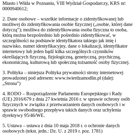
Miasto i Wilda w Poznaniu, VIII Wydział Gospodarczy, KRS nr:
0000940612;
2. Dane osobowe – wszelkie informacje o zidentyfikowanej lub
możliwej do zidentyfikowania osobie fizycznej („osobie, której dane
dotyczą”); możliwa do zidentyfikowania osoba fizyczna to osoba,
którą można bezpośrednio lub pośrednio zidentyfikować, w
szczególności na podstawie identyfikatora takiego jak imię i
nazwisko, numer identyfikacyjny, dane o lokalizacji, identyfikator
internetowy lub jeden bądź kilka szczególnych czynników
określających fizyczną, fizjologiczną, genetyczną, psychiczną,
ekonomiczną, kulturową lub społeczną tożsamość osoby fizycznej.
3. Polityka – niniejsza Polityka prywatności strony internetowej
prowadzonej pod adresem: www.twierdzamodlin.pl (dalej:
„Strona”)
4. RODO – Rozporządzenie Parlamentu Europejskiego i Rady
(UE) 2016/679 z dnia 27 kwietnia 2016 r. w sprawie ochrony osób
fizycznych w związku z przetwarzaniem danych osobowych i w
sprawie swobodnego przepływu takich danych oraz uchylenia
dyrektywy 95/46/WE.
5. Ustawa – ustawa z dnia 10 maja 2018 r. o ochronie danych
osobowych (tekst. jedn.: Dz. U. z 2019 r. poz. 1781)